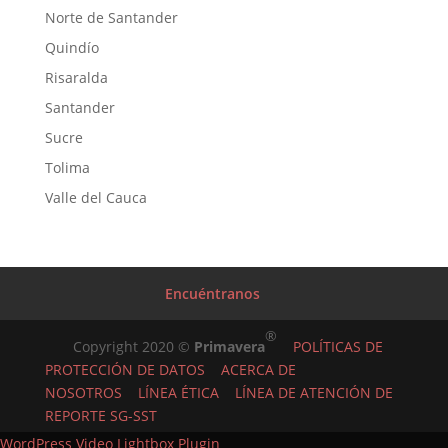
Norte de Santander
Quindío
Risaralda
Santander
Sucre
Tolima
Valle del Cauca
Encuéntranos
®
Copyright 2020 ©
Primavera
POLÍTICAS DE
PROTECCIÓN DE DATOS
ACERCA DE
NOSOTROS
LÍNEA ÉTICA
LÍNEA DE ATENCIÓN DE
REPORTE SG-SST
WordPress Video Lightbox Plugin